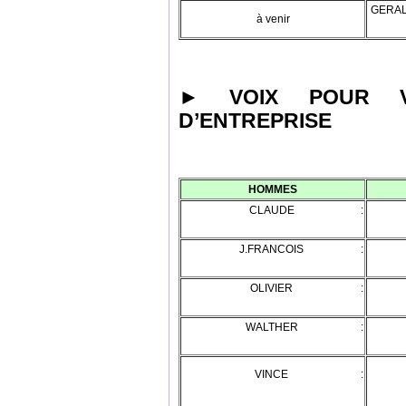
GERAL
à venir
►
VOIX POUR V
D’ENTREPRISE
HOMMES
CLAUDE :
CA
J.FRANCOIS :
NA
OLIVIER :
M
WALTHER :
BE
VINCE :
KA