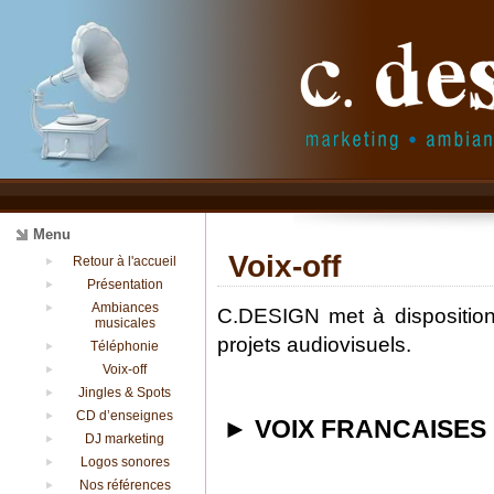
Menu
Voix-off
Retour à l'accueil
Présentation
Ambiances
C.DESIGN met à disposition
musicales
projets audiovisuels.
Téléphonie
Voix-off
Jingles & Spots
CD d’enseignes
►
VOIX FRANCAISES
DJ marketing
Logos sonores
Nos références