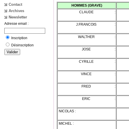
Contact
HOMMES (GRAVE)
Archives
CLAUDE :
L
Newsletter
Adresse email :
J.FRANCOIS :
O
WALTHER :
J
Inscription
Désinscription
JOSE :
BE
CYRILLE :
V
VINCE :
FRA
FRED :
G
ERIC :
M
NICOLAS :
G
MICHEL :
B