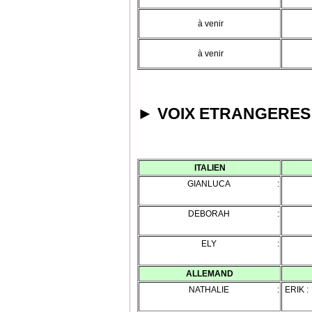
P
à venir
à venir
►
VOIX ETRANGERES
ITALIEN
GIANLUCA :
JEA
DEBORAH :
NA
ELY :
W
ALLEMAND
NATHALIE :
ERIK :